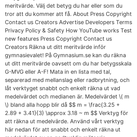
meritvärde. Välj det betyg du har eller som du
tror att du kommer att få. About Press Copyright
Contact us Creators Advertise Developers Terms
Privacy Policy & Safety How YouTube works Test
new features Press Copyright Contact us
Creators Räkna ut ditt meritvärde inför
gymnasievalet! På Gymnasium.se kan du räkna
ut ditt meritvärde oavsett om du har betygsskala
G-MVG eller A-F! Mata in en lista med tal,
separerad med mellanslag eller radbrytning, och
låt verktyget snabbt och enkelt räkna ut vad
medelvärdet och medianen är. Medelvärdet \( m
\) bland alla hopp blir då $$ m = \frac{3.25 +
2.89 + 3.41}{3} \approx 3.18 ~ m $$ Verktyg för
att räkna ut medelvärde. Använd vårt verktyg
här nedan för att snabbt och enkelt räkna ut