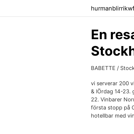
hurmanblirrik
En res
Stockh
BABETTE / Stock
vi serverar 200 v
& lÖrdag 14-23. g
22. Vinbarer Nor
första stopp på C
hotellbar med vin,