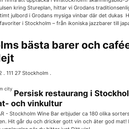
lsen kring Stureplan, hittar vi Grodans traditionsenlig
itimt julbord i Grodans mysiga vinbar där det dukas H
avoriter i Stockholm – från ikoniska jazzbarer till jap
lms bästa barer och cafée
ejt
 . 111 27 Stockholm .
Persisk restaurang i Stockho
t- och vinkultur
 - Stockholm Wine Bar erbjuder ca 180 olika sorter
n. Hit går du och dricker gott vin och äter god mat! 