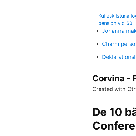
Kui eskilstuna l
pension vid 60
Johanna mäk
Charm perso
Deklarations
Corvina -
Created with Otro
De 10 b
Confere