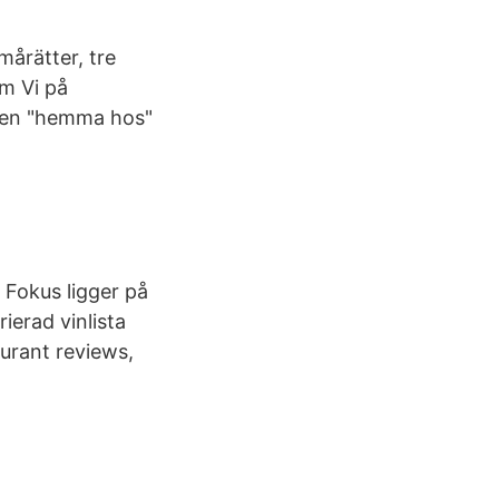
mårätter, tre
lm Vi på
h en "hemma hos"
 Fokus ligger på
ierad vinlista
urant reviews,