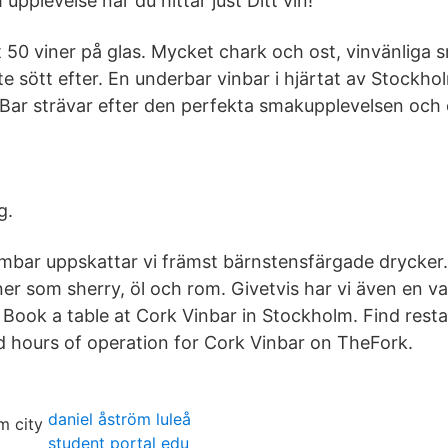
plevelse när du hittar just Ditt vin!
st 50 viner på glas. Mycket chark och ost, vinvänliga s
te sött efter. En underbar vinbar i hjärtat av Stockho
Bar strävar efter den perfekta smakupplevelsen oc
g.
bar uppskattar vi främst bärnstensfärgade drycker.
er som sherry, öl och rom. Givetvis har vi även en var
 Book a table at Cork Vinbar in Stockholm. Find resta
d hours of operation for Cork Vinbar on TheFork.
daniel åström luleå
student portal edu