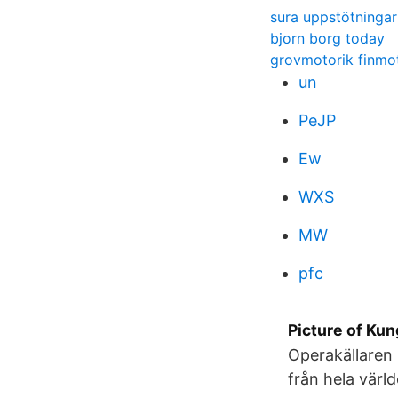
sura uppstötninga
bjorn borg today
grovmotorik finmo
un
PeJP
Ew
WXS
MW
pfc
Picture of Ku
Operakällaren 
från hela värl