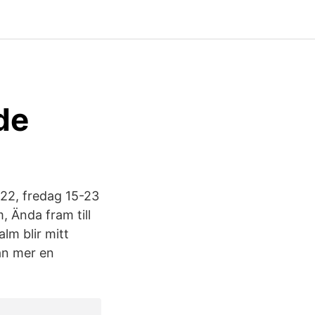
de
5-22, fredag 15-23
, Ända fram till
lm blir mitt
tan mer en