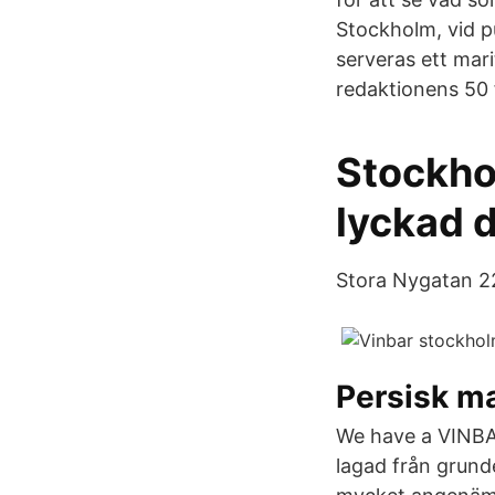
Stockholm, vid pu
serveras ett mar
redaktionens 50 f
Stockho
lyckad d
Stora Nygatan 22
Persisk ma
We have a VINBAR
lagad från grunde