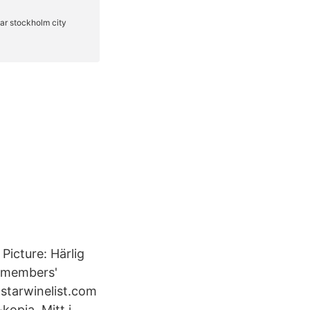
Picture: Härlig
r members'
 starwinelist.com
kopia. Mitt i