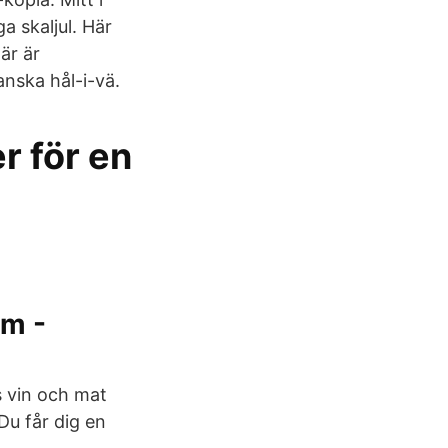
a skaljul. Här
är är
anska hål-i-vä.
r för en
lm -
s vin och mat
Du får dig en