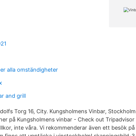
021
er alla omständigheter
x
 and grill
dolfs Torg 16, City. Kungsholmens Vinbar, Stockholm 
ner på Kungsholmens vinbar - Check out Tripadviso
llkor, inte våra. Vi rekommenderar även ett besök på
m finns att upptäcka i vinstockholm! skanningsbild-3-