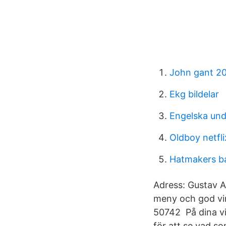
John gant 2
Ekg bildelar
Engelska und
Oldboy netfli
Hatmakers bar
Adress: Gustav A
meny och god vi
50742 På dina vi
för att se vad so