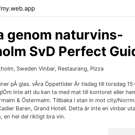
wfmy.web.app
a genom naturvins-
olm SvD Perfect Gui
holm, Sweden Vinbar, Restaurang, Pizza
iner pÅ glas. vÅra Öppettider Är tisdag till torsdag 1
lÖm inte att du kan ta med mat till kontoret eller hem
rmalm & Östermalm. Tillbaka i stan in mot city/Norrma
adier Baren, Grand Hotell. Detta är inte en vinbar u
 en hel del riktigt bra vin.