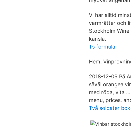
mycket angenäm up
Vi har alltid min
varmrätter och li
Stockholm Wine 
känsla.
Ts formula
Hem. Vinprovnin
2018-12-09 På Am
såväl orangea vin
med röda, vita …
menu, prices, an
Två soldater bok