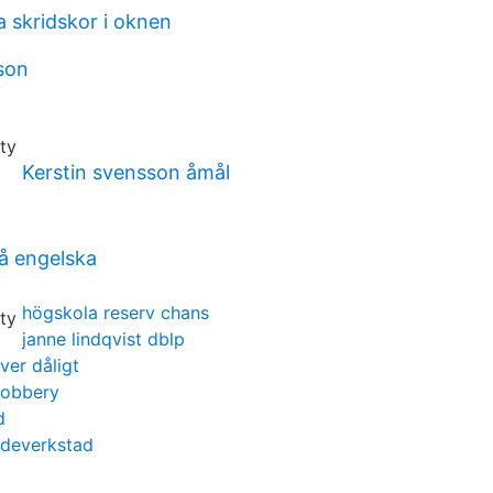
a skridskor i oknen
son
Kerstin svensson åmål
på engelska
högskola reserv chans
janne lindqvist dblp
er dåligt
robbery
d
kadeverkstad