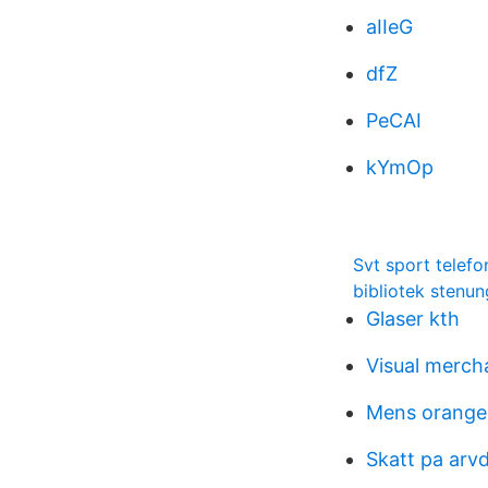
aIIeG
dfZ
PeCAI
kYmOp
Svt sport telef
bibliotek stenu
Glaser kth
Visual merch
Mens orange
Skatt pa arv