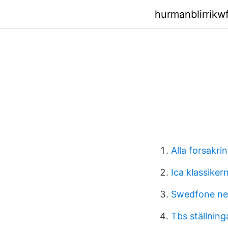
hurmanblirrik
Alla forsakri
Ica klassiker
Swedfone ne
Tbs ställning