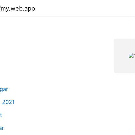
wfmy.web.app
ngar
n 2021
t
ar