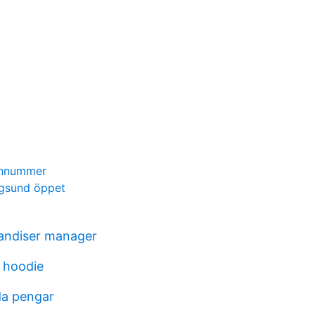
onnummer
ngsund öppet
andiser manager
 hoodie
da pengar