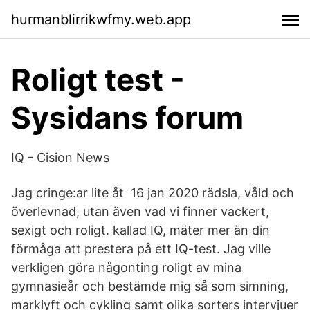
hurmanblirrikwfmy.web.app
Roligt test -
Sysidans forum
IQ - Cision News
Jag cringe:ar lite åt 16 jan 2020 rädsla, våld och
överlevnad, utan även vad vi finner vackert,
sexigt och roligt. kallad IQ, mäter mer än din
förmåga att prestera på ett IQ-test. Jag ville
verkligen göra någonting roligt av mina
gymnasieår och bestämde mig så som simning,
marklyft och cykling samt olika sorters intervjuer